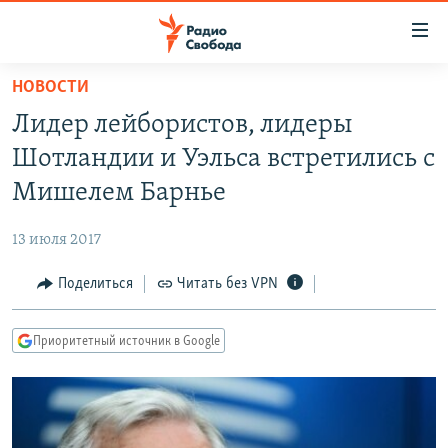
Ссылки
для
упрощенного
НОВОСТИ
ПРОГРАММЫ
доступа
Лидер лейбористов, лидеры
ПОДКАСТЫ
Вернуться
Шотландии и Уэльса встретились с
к
АВТОРСКИЕ ПРОЕКТЫ
Мишелем Барнье
основному
ЦИТАТЫ СВОБОДЫ
содержанию
13 июля 2017
Вернутся
МНЕНИЯ
к
Поделиться
Читать без VPN
КУЛЬТУРА
главной
навигации
IDEL.РЕАЛИИ
Приоритетный источник в Google
Вернутся
КАВКАЗ.РЕАЛИИ
к
СЕВЕР.РЕАЛИИ
поиску
СИБИРЬ.РЕАЛИИ