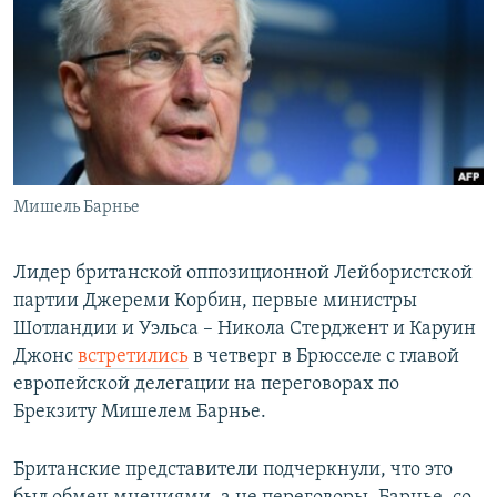
РАСПИСАНИЕ ВЕЩАНИЯ
ПОДПИШИТЕСЬ НА РАССЫЛКУ
СОЦИАЛЬНЫЕ СЕТИ
Мишель Барнье
Все сайты РСЕ/РС
Лидер британской оппозиционной Лейбористской
партии Джереми Корбин, первые министры
Шотландии и Уэльса – Никола Стерджент и Каруин
Джонс
встретились
в четверг в Брюсселе с главой
европейской делегации на переговорах по
Брекзиту Мишелем Барнье.
Британские представители подчеркнули, что это