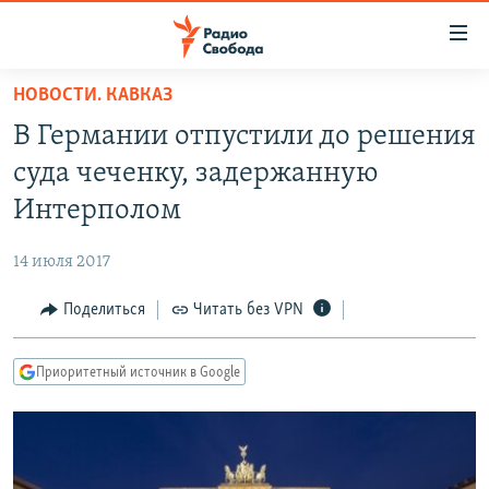
Ссылки
для
упрощенного
НОВОСТИ. КАВКАЗ
ПРОГРАММЫ
доступа
В Германии отпустили до решения
ПОДКАСТЫ
Вернуться
суда чеченку, задержанную
к
АВТОРСКИЕ ПРОЕКТЫ
Интерполом
основному
ЦИТАТЫ СВОБОДЫ
содержанию
14 июля 2017
Вернутся
МНЕНИЯ
к
Поделиться
Читать без VPN
КУЛЬТУРА
главной
навигации
IDEL.РЕАЛИИ
Приоритетный источник в Google
Вернутся
КАВКАЗ.РЕАЛИИ
к
СЕВЕР.РЕАЛИИ
поиску
СИБИРЬ.РЕАЛИИ