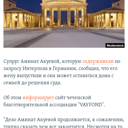
РАСПИСАНИЕ ВЕЩАНИЯ
ПОДПИШИТЕСЬ НА РАССЫЛКУ
СОЦИАЛЬНЫЕ СЕТИ
Супруг Аминат Акуевой, которую
задерживали
по
запросу Интерпола в Германии, сообщил, что его
Все сайты РСЕ/РС
жену выпустили и она может оставаться дома с
семьей до решения суда.
Об этом
информирует
сайт чеченской
благотворительной ассоциации "VAYFOND".
"Дело Аминат Акуевой продолжается, к сожалению,
трудно сказать чем все закончится. Несмотря на то,