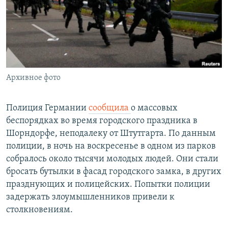
РАСПИСАНИЕ ВЕЩАНИЯ
ПОДПИШИТЕСЬ НА РАССЫЛКУ
СОЦИАЛЬНЫЕ СЕТИ
Архивное фото
Полиция Германии
сообщила
о массовых
беспорядках во время городского праздника в
Все сайты РСЕ/РС
Шорндорфе, неподалеку от Штутгарта. По данным
полиции, в ночь на воскресенье в одном из парков
собралось около тысячи молодых людей. Они стали
бросать бутылки в фасад городского замка, в других
празднующих и полицейских. Попытки полиции
задержать злоумышленников привели к
столкновениям.