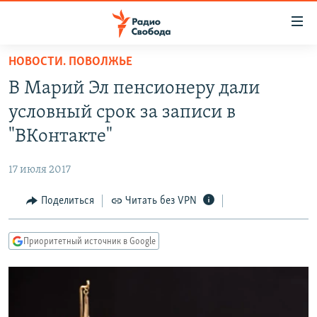
Ссылки
для
упрощенного
НОВОСТИ. ПОВОЛЖЬЕ
ПРОГРАММЫ
доступа
В Марий Эл пенсионеру дали
ПОДКАСТЫ
Вернуться
условный срок за записи в
к
АВТОРСКИЕ ПРОЕКТЫ
"ВКонтакте"
основному
ЦИТАТЫ СВОБОДЫ
содержанию
17 июля 2017
Вернутся
МНЕНИЯ
к
Поделиться
Читать без VPN
КУЛЬТУРА
главной
навигации
IDEL.РЕАЛИИ
Приоритетный источник в Google
Вернутся
КАВКАЗ.РЕАЛИИ
к
СЕВЕР.РЕАЛИИ
поиску
СИБИРЬ.РЕАЛИИ