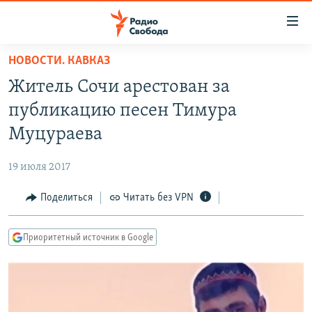
Ссылки
для
упрощенного
НОВОСТИ. КАВКАЗ
ПРОГРАММЫ
доступа
Житель Сочи арестован за
ПОДКАСТЫ
Вернуться
публикацию песен Тимура
к
АВТОРСКИЕ ПРОЕКТЫ
Муцураева
основному
ЦИТАТЫ СВОБОДЫ
содержанию
19 июля 2017
Вернутся
МНЕНИЯ
к
Поделиться
Читать без VPN
КУЛЬТУРА
главной
навигации
IDEL.РЕАЛИИ
Приоритетный источник в Google
Вернутся
КАВКАЗ.РЕАЛИИ
к
СЕВЕР.РЕАЛИИ
поиску
СИБИРЬ.РЕАЛИИ