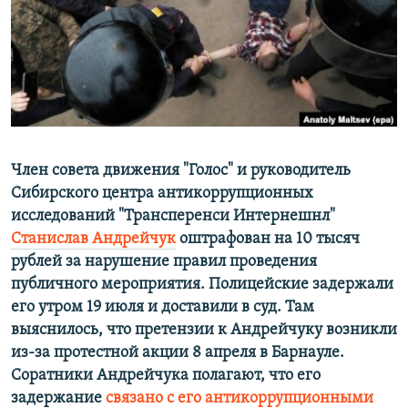
РАСПИСАНИЕ ВЕЩАНИЯ
ПОДПИШИТЕСЬ НА РАССЫЛКУ
СОЦИАЛЬНЫЕ СЕТИ
Член совета движения "Голос" и руководитель
Сибирского центра антикоррупционных
исследований "Трансперенси Интернешнл"
Все сайты РСЕ/РС
Станислав Андрейчук
оштрафован на 10 тысяч
рублей за нарушение правил проведения
публичного мероприятия. Полицейские задержали
его утром 19 июля и доставили в суд. Там
выяснилось, что претензии к Андрейчуку возникли
из-за протестной акции 8 апреля в Барнауле.
Соратники Андрейчука полагают, что его
задержание
связано с его антикоррупционными