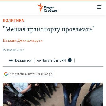
Ссылки
для
упрощенного
ПОЛИТИКА
ПРОГРАММЫ
доступа
"Мешал транспорту проезжать"
ПОДКАСТЫ
Вернуться
к
Наталья Джанполадова
АВТОРСКИЕ ПРОЕКТЫ
основному
19 июля 2017
ЦИТАТЫ СВОБОДЫ
содержанию
Вернутся
МНЕНИЯ
Поделиться
Читать без VPN
к
КУЛЬТУРА
главной
Приоритетный источник в Google
навигации
IDEL.РЕАЛИИ
Вернутся
КАВКАЗ.РЕАЛИИ
к
СЕВЕР.РЕАЛИИ
поиску
СИБИРЬ.РЕАЛИИ