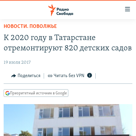
Ссылки
для
упрощенного
НОВОСТИ. ПОВОЛЖЬЕ
ПРОГРАММЫ
доступа
К 2020 году в Татарстане
ПОДКАСТЫ
Вернуться
отремонтируют 820 детских садов
к
АВТОРСКИЕ ПРОЕКТЫ
основному
19 июля 2017
ЦИТАТЫ СВОБОДЫ
содержанию
Вернутся
МНЕНИЯ
Поделиться
Читать без VPN
к
КУЛЬТУРА
главной
Приоритетный источник в Google
навигации
IDEL.РЕАЛИИ
Вернутся
КАВКАЗ.РЕАЛИИ
к
СЕВЕР.РЕАЛИИ
поиску
СИБИРЬ.РЕАЛИИ