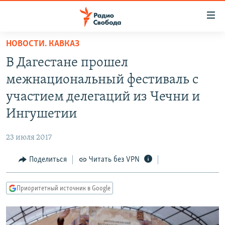
Ссылки
для
упрощенного
НОВОСТИ. КАВКАЗ
ПРОГРАММЫ
доступа
В Дагестане прошел
ПОДКАСТЫ
Вернуться
межнациональный фестиваль с
к
АВТОРСКИЕ ПРОЕКТЫ
участием делегаций из Чечни и
основному
ЦИТАТЫ СВОБОДЫ
содержанию
Ингушетии
Вернутся
МНЕНИЯ
к
23 июля 2017
КУЛЬТУРА
главной
Поделиться
Читать без VPN
навигации
IDEL.РЕАЛИИ
Вернутся
КАВКАЗ.РЕАЛИИ
к
Приоритетный источник в Google
СЕВЕР.РЕАЛИИ
поиску
СИБИРЬ.РЕАЛИИ