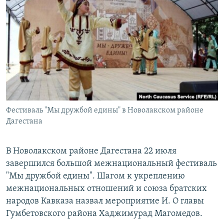
РАСПИСАНИЕ ВЕЩАНИЯ
ПОДПИШИТЕСЬ НА РАССЫЛКУ
СОЦИАЛЬНЫЕ СЕТИ
Фестиваль "Мы дружбой едины" в Новолакском районе
Все сайты РСЕ/РС
Дагестана
В Новолакском районе Дагестана 22 июля
завершился большой межнациональный фестиваль
"Мы дружбой едины". Шагом к укреплению
межнациональных отношений и союза братских
народов Кавказа назвал мероприятие И. О главы
Гумбетовского района Хаджимурад Магомедов.