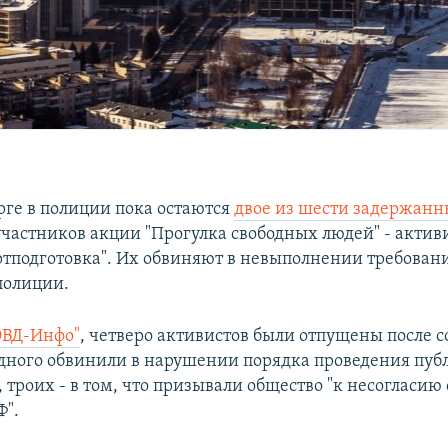
рге в полиции пока остаются
двое из шести задержан
участников акции "Прогулка свободных людей" - актив
тподготовка". Их обвиняют в невыполнении требован
полиции.
ОВД-Инфо"
, четверо активистов были отпущены после 
одного обвинили в нарушении порядка проведения пу
троих - в том, что призывали общество "к несогласию
Ф".