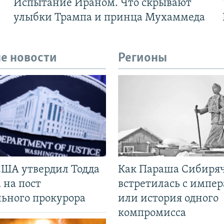
Испытание Ираном. Что скрывают
улыбки Трампа и принца Мухаммеда
е новости
Регионы
США утвердил Тодда
Как Параша Сибиря
 на пост
встретилась с импе
льного прокурора
или история одного
компромисса