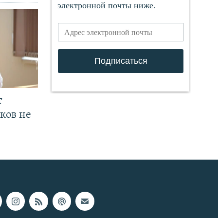
т
ков не