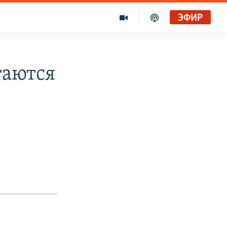
ЭФИР
таются