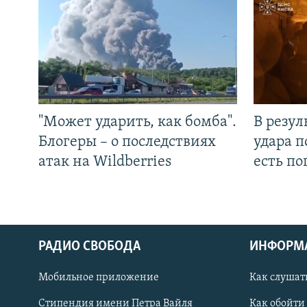
"Может ударить, как бомба".
В резул
Блогеры – о последствиях
удара п
атак на Wildberries
есть п
РАДИО СВОБОДА
ИНФОРМ
Мобильное приложение
Как слушат
СОЦИАЛЬНЫЕ СЕТИ
Стипендия имени Петра Вайля
Как обойти