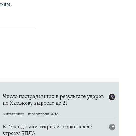
ньям.