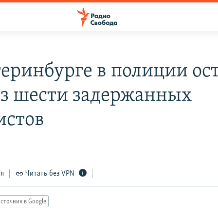
теринбурге в полиции ос
из шести задержанных
истов
ся
Читать без VPN
сточник в Google