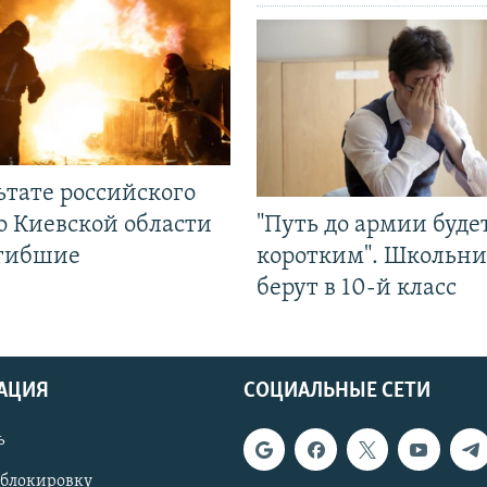
ьтате российского
о Киевской области
"Путь до армии буде
огибшие
коротким". Школьни
берут в 10-й класс
АЦИЯ
СОЦИАЛЬНЫЕ СЕТИ
ь
 блокировку