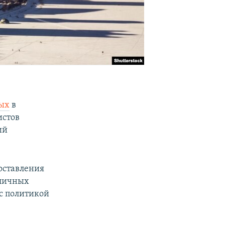
ных
в
истов
ий
составления
бличных
 с политикой