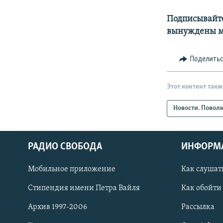
Подписывайте
вынуждены мо
Поделить
Этот контент такж
Новости. Повол
РАДИО СВОБОДА
ИНФОРМ
Мобильное приложение
Как слушат
СОЦИАЛЬНЫЕ СЕТИ
Стипендия имени Петра Вайля
Как обойти
Архив 1997-2006
Рассылка