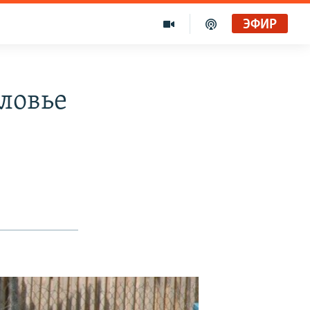
ЭФИР
оловье