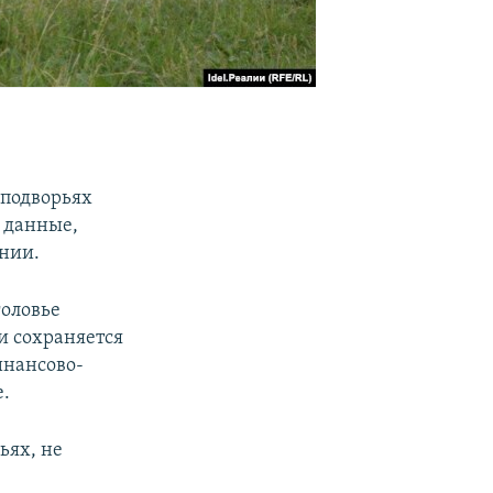
 подворьях
 данные,
нии.
головье
 и сохраняется
инансово-
е.
ьях, не