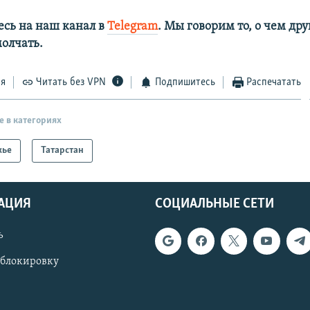
сь на наш канал в
Telegram
. Мы говорим то, о чем дру
лчать.​
ся
Читать без VPN
Подпишитесь
Распечатать
е в категориях
жье
Татарстан
АЦИЯ
СОЦИАЛЬНЫЕ СЕТИ
ь
 блокировку