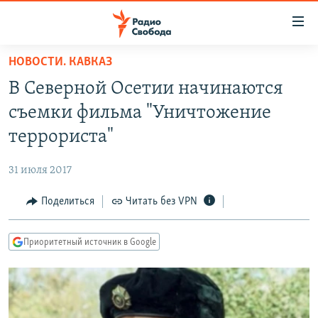
Ссылки
для
упрощенного
НОВОСТИ. КАВКАЗ
ПРОГРАММЫ
доступа
В Северной Осетии начинаются
ПОДКАСТЫ
Вернуться
съемки фильма "Уничтожение
к
АВТОРСКИЕ ПРОЕКТЫ
террориста"
основному
ЦИТАТЫ СВОБОДЫ
содержанию
31 июля 2017
Вернутся
МНЕНИЯ
к
Поделиться
Читать без VPN
КУЛЬТУРА
главной
навигации
IDEL.РЕАЛИИ
Приоритетный источник в Google
Вернутся
КАВКАЗ.РЕАЛИИ
к
СЕВЕР.РЕАЛИИ
поиску
СИБИРЬ.РЕАЛИИ