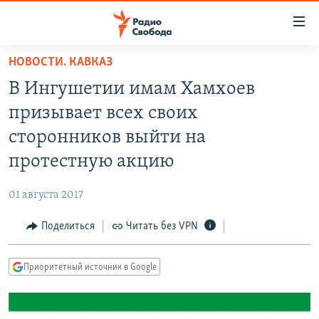
Ссылки
для
упрощенного
НОВОСТИ. КАВКАЗ
ПРОГРАММЫ
доступа
В Ингушетии имам Хамхоев
ПОДКАСТЫ
Вернуться
призывает всех своих
к
АВТОРСКИЕ ПРОЕКТЫ
сторонников выйти на
основному
ЦИТАТЫ СВОБОДЫ
содержанию
протестную акцию
Вернутся
МНЕНИЯ
к
01 августа 2017
КУЛЬТУРА
главной
Поделиться
Читать без VPN
навигации
IDEL.РЕАЛИИ
Вернутся
КАВКАЗ.РЕАЛИИ
к
Приоритетный источник в Google
СЕВЕР.РЕАЛИИ
поиску
СИБИРЬ.РЕАЛИИ