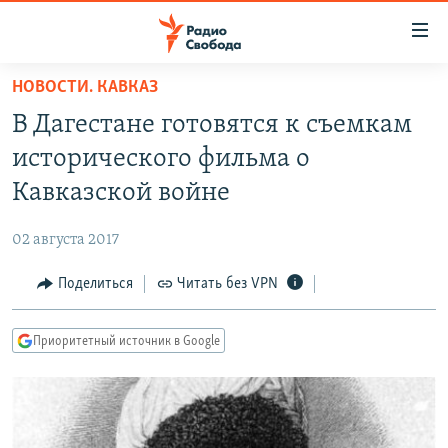
Ссылки
для
упрощенного
НОВОСТИ. КАВКАЗ
ПРОГРАММЫ
доступа
В Дагестане готовятся к съемкам
ПОДКАСТЫ
Вернуться
исторического фильма о
к
АВТОРСКИЕ ПРОЕКТЫ
Кавказской войне
основному
ЦИТАТЫ СВОБОДЫ
содержанию
02 августа 2017
Вернутся
МНЕНИЯ
к
Поделиться
Читать без VPN
КУЛЬТУРА
главной
навигации
IDEL.РЕАЛИИ
Приоритетный источник в Google
Вернутся
КАВКАЗ.РЕАЛИИ
к
СЕВЕР.РЕАЛИИ
поиску
СИБИРЬ.РЕАЛИИ