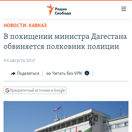
Ссылки
для
упрощенного
НОВОСТИ. КАВКАЗ
ПРОГРАММЫ
доступа
В похищении министра Дагестана
ПОДКАСТЫ
Вернуться
обвиняется полковник полиции
к
АВТОРСКИЕ ПРОЕКТЫ
основному
04 августа 2017
ЦИТАТЫ СВОБОДЫ
содержанию
Вернутся
МНЕНИЯ
Поделиться
Читать без VPN
к
КУЛЬТУРА
главной
Приоритетный источник в Google
навигации
IDEL.РЕАЛИИ
Вернутся
КАВКАЗ.РЕАЛИИ
к
СЕВЕР.РЕАЛИИ
поиску
СИБИРЬ.РЕАЛИИ