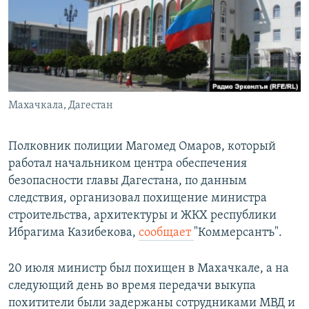
РАСПИСАНИЕ ВЕЩАНИЯ
ПОДПИШИТЕСЬ НА РАССЫЛКУ
СОЦИАЛЬНЫЕ СЕТИ
Махачкала, Дагестан
Полковник полиции Магомед Омаров, который
работал начальником центра обеспечения
Все сайты РСЕ/РС
безопасности главы Дагестана, по данным
следствия, организовал похищение министра
строительства, архитектуры и ЖКХ республики
Ибрагима Казибекова,
сообщает
"Коммерсантъ".
20 июля министр был похищен в Махачкале, а на
следующий день во время передачи выкупа
похитители были задержаны сотрудниками МВД и