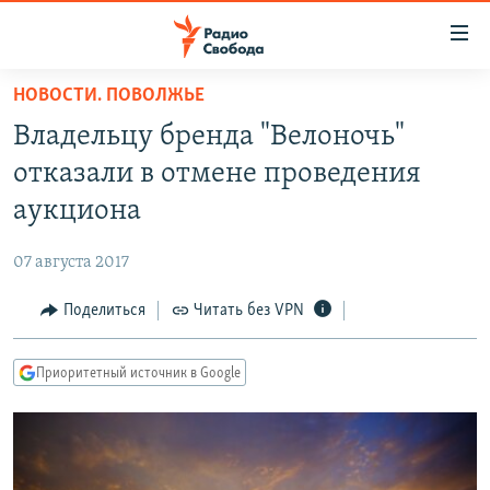
Ссылки
для
упрощенного
НОВОСТИ. ПОВОЛЖЬЕ
ПРОГРАММЫ
доступа
Владельцу бренда "Велоночь"
ПОДКАСТЫ
Вернуться
отказали в отмене проведения
к
АВТОРСКИЕ ПРОЕКТЫ
аукциона
основному
ЦИТАТЫ СВОБОДЫ
содержанию
07 августа 2017
Вернутся
МНЕНИЯ
к
Поделиться
Читать без VPN
КУЛЬТУРА
главной
навигации
IDEL.РЕАЛИИ
Приоритетный источник в Google
Вернутся
КАВКАЗ.РЕАЛИИ
к
СЕВЕР.РЕАЛИИ
поиску
СИБИРЬ.РЕАЛИИ