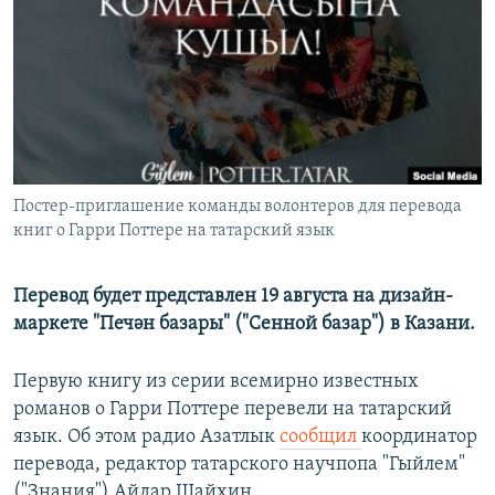
РАСПИСАНИЕ ВЕЩАНИЯ
ПОДПИШИТЕСЬ НА РАССЫЛКУ
СОЦИАЛЬНЫЕ СЕТИ
Постер-приглашение команды волонтеров для перевода
книг о Гарри Поттере на татарский язык
Все сайты РСЕ/РС
Перевод будет представлен 19 августа на дизайн-
маркете "Печән базары" ("Сенной базар") в Казани.
Первую книгу из серии всемирно известных
романов о Гарри Поттере перевели на татарский
язык. Об этом радио Азатлык
сообщил
координатор
перевода, редактор татарского научпопа "Гыйлем"
("Знания") Айдар Шайхин.