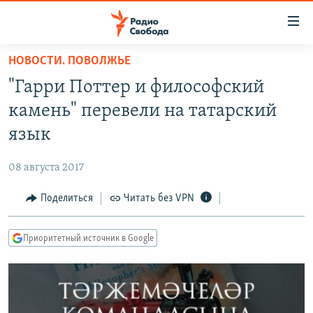
Ссылки
для
упрощенного
НОВОСТИ. ПОВОЛЖЬЕ
ПРОГРАММЫ
доступа
"Гарри Поттер и философский
ПОДКАСТЫ
Вернуться
камень" перевели на татарский
к
АВТОРСКИЕ ПРОЕКТЫ
язык
основному
ЦИТАТЫ СВОБОДЫ
содержанию
08 августа 2017
Вернутся
МНЕНИЯ
к
Поделиться
Читать без VPN
КУЛЬТУРА
главной
навигации
IDEL.РЕАЛИИ
Приоритетный источник в Google
Вернутся
КАВКАЗ.РЕАЛИИ
к
СЕВЕР.РЕАЛИИ
поиску
СИБИРЬ.РЕАЛИИ