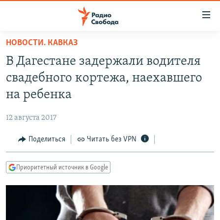
Ссылки
для
упрощенного
НОВОСТИ. КАВКАЗ
ПРОГРАММЫ
доступа
В Дагестане задержали водителя
ПОДКАСТЫ
Вернуться
свадебного кортежа, наехавшего
к
АВТОРСКИЕ ПРОЕКТЫ
на ребенка
основному
ЦИТАТЫ СВОБОДЫ
содержанию
12 августа 2017
Вернутся
МНЕНИЯ
к
Поделиться
Читать без VPN
КУЛЬТУРА
главной
навигации
IDEL.РЕАЛИИ
Приоритетный источник в Google
Вернутся
КАВКАЗ.РЕАЛИИ
к
СЕВЕР.РЕАЛИИ
поиску
СИБИРЬ.РЕАЛИИ