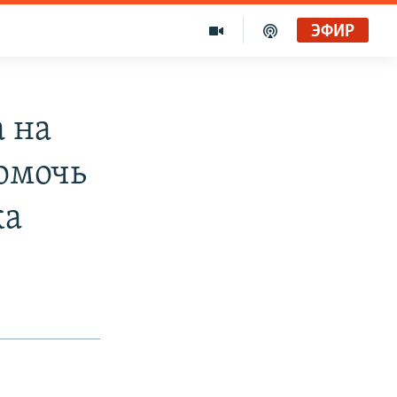
ЭФИР
 на
омочь
ка