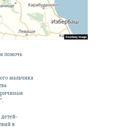
ям помочь
ого мальчика
тва
 причинам
".
 детей-
твий в