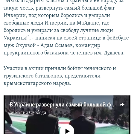
"Мы благодарны властям Украины и ее народу за
такую честь, развернуть самый большой флаг
Ичкерии, под которым боролись и умирали
свободные люди Ичкерии, на Майдане, где
боролись и умирали за свободу лучшие люди
Украины!", - написал на своей странице в фейсбуке
муж Окуевой - Адам Осмаев, командир
проукраинского батальона чеченцев им. Дудаева.
Участие в акции приняли бойцы чеченского и
грузинского батальонов, представители
крымскотатарского народа.
В Украине развернули самый большой флаг Ичкерии
by
Радио Свобода
No media source currently available