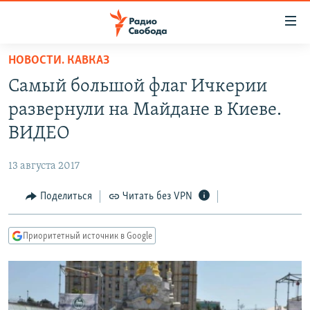
Ссылки
для
упрощенного
НОВОСТИ. КАВКАЗ
ПРОГРАММЫ
доступа
Самый большой флаг Ичкерии
ПОДКАСТЫ
Вернуться
развернули на Майдане в Киеве.
к
АВТОРСКИЕ ПРОЕКТЫ
ВИДЕО
основному
ЦИТАТЫ СВОБОДЫ
содержанию
13 августа 2017
Вернутся
МНЕНИЯ
к
Поделиться
Читать без VPN
КУЛЬТУРА
главной
навигации
IDEL.РЕАЛИИ
Приоритетный источник в Google
Вернутся
КАВКАЗ.РЕАЛИИ
к
СЕВЕР.РЕАЛИИ
поиску
СИБИРЬ.РЕАЛИИ