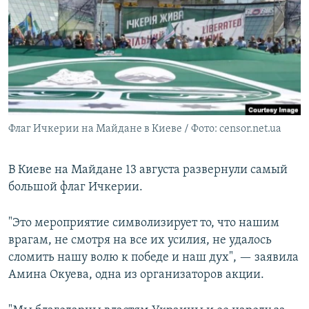
РАСПИСАНИЕ ВЕЩАНИЯ
ПОДПИШИТЕСЬ НА РАССЫЛКУ
СОЦИАЛЬНЫЕ СЕТИ
Флаг Ичкерии на Майдане в Киеве / Фото: censor.net.ua
Все сайты РСЕ/РС
В Киеве на Майдане 13 августа развернули самый
большой флаг Ичкерии.
"Это мероприятие символизирует то, что нашим
врагам, не смотря на все их усилия, не удалось
сломить нашу волю к победе и наш дух", — заявила
Амина Окуева, одна из организаторов акции.