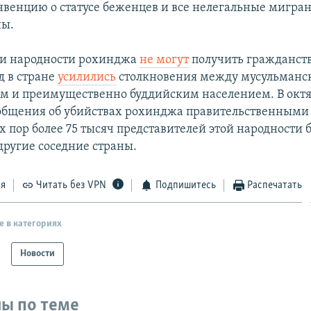
нвенцию о статусе беженцев и все нелегальные мигран
ны.
ли народности рохинджа
не могут
получить гражданст
д в стране
усилились
столкновения между мусульман
 и преимущественно буддийским населением. В окт
общения об убийствах рохинджа правительственными
х пор более 75 тысяч представителей этой народности 
другие соседние страны.
ся
Читать без VPN
Подпишитесь
Распечатать
е в категориях
Новости
ы по теме