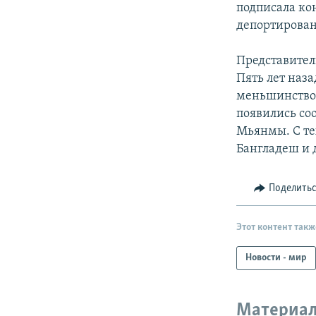
подписала ко
депортирова
Представите
Пять лет наза
меньшинством
появились со
Мьянмы. С те
Бангладеш и 
Поделить
Этот контент такж
Новости - мир
Материал