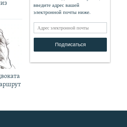
 из
двоката
маршрут