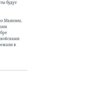
ты будут
во Мьянмы.
ским
ябре
 войсками
бежали в