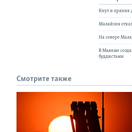
Кнут и пряник
Малайзия отка
На севере Мала
В Мьянме созда
буддистами
Смотрите также