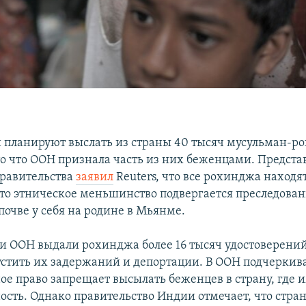
 планируют выслать из страны 40 тысяч мусульман-р
то что ООН признала часть из них беженцами. Предста
равительства
заявил
Reuters, что все рохинджа находят
Это этническое меньшинство подвергается преследова
почве у себя на родине в Мьянме.
и ООН выдали рохинджа более 16 тысяч удостоверений
устить их задержаний и депортации. В ООН подчеркива
е право запрещает высылать беженцев в страну, где 
ость. Однако правительство Индии отмечает, что стран