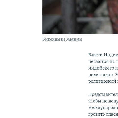
Беженцы из Мьянмы
Власти Индии
несмотря на 
индийского п
нелегально. 
религиозной 
Представител
чтобы не доп
международно
грозить опасн