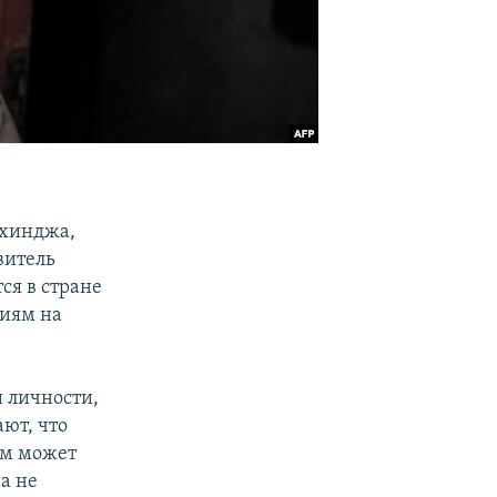
охинджа,
витель
ся в стране
ниям на
 личности,
ют, что
им может
а не