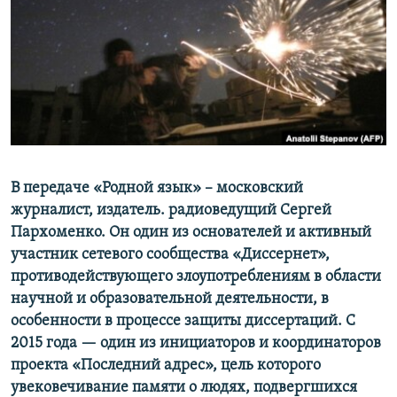
РАСПИСАНИЕ ВЕЩАНИЯ
ПОДПИШИТЕСЬ НА РАССЫЛКУ
СОЦИАЛЬНЫЕ СЕТИ
В передаче «Родной язык» – московский
журналист, издатель. радиоведущий Сергей
Все сайты РСЕ/РС
Пархоменко. Он один из основателей и активный
участник сетевого сообщества «Диссернет»,
противодействующего злоупотреблениям в области
научной и образовательной деятельности, в
особенности в процессе защиты диссертаций. С
2015 года — один из инициаторов и координаторов
проекта «Последний адрес», цель которого
увековечивание памяти о людях, подвергшихся