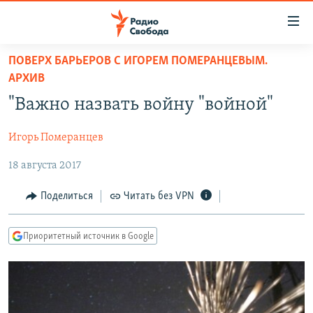
Ссылки
для
упрощенного
ПОВЕРХ БАРЬЕРОВ С ИГОРЕМ ПОМЕРАНЦЕВЫМ.
ПРОГРАММЫ
АРХИВ
доступа
ПОДКАСТЫ
"Важно назвать войну "войной"
Вернуться
к
АВТОРСКИЕ ПРОЕКТЫ
основному
Игорь Померанцев
ЦИТАТЫ СВОБОДЫ
содержанию
18 августа 2017
Вернутся
МНЕНИЯ
к
Поделиться
Читать без VPN
КУЛЬТУРА
главной
навигации
IDEL.РЕАЛИИ
Приоритетный источник в Google
Вернутся
КАВКАЗ.РЕАЛИИ
к
СЕВЕР.РЕАЛИИ
поиску
СИБИРЬ.РЕАЛИИ