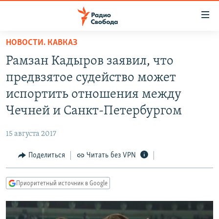
Ссылки
для
упрощенного
НОВОСТИ. КАВКАЗ
ПРОГРАММЫ
доступа
Рамзан Кадыров заявил, что
ПОДКАСТЫ
Вернуться
предвзятое судейство может
к
АВТОРСКИЕ ПРОЕКТЫ
испортить отношения между
основному
ЦИТАТЫ СВОБОДЫ
содержанию
Чечней и Санкт-Петербургом
Вернутся
МНЕНИЯ
к
15 августа 2017
КУЛЬТУРА
главной
Поделиться
Читать без VPN
навигации
IDEL.РЕАЛИИ
Вернутся
КАВКАЗ.РЕАЛИИ
к
Приоритетный источник в Google
СЕВЕР.РЕАЛИИ
поиску
СИБИРЬ.РЕАЛИИ