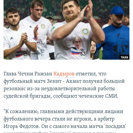
РАСПИСАНИЕ ВЕЩАНИЯ
ПОДПИШИТЕСЬ НА РАССЫЛКУ
СОЦИАЛЬНЫЕ СЕТИ
Все сайты РСЕ/РС
Глава Чечни Рамзан
Кадыров
отметил, что
футбольный матч Зенит - Ахмат получил большой
резонанс из-за неудовлетворительной работы
судейской бригады, сообщают чеченские СМИ.
"К сожалению, главными действующими лицами
футбольного вечера стали не игроки, а арбитр
Игорь Федотов. Он с самого начала матча 'посадил'