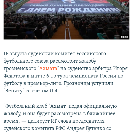
РАСПИСАНИЕ ВЕЩАНИЯ
ПОДПИШИТЕСЬ НА РАССЫЛКУ
СОЦИАЛЬНЫЕ СЕТИ
16 августа судейский комитет Российского
футбольного союза рассмотрит жалобу
грозненского "
Ахмата
" на судейство арбитра Игоря
Все сайты РСЕ/РС
Федотова в матче 6-го тура чемпионата России по
футболу в премьер-лиге. Грозненцы уступили
"Зениту" со счетом 0:4.
"Футбольный клуб "Ахмат" подал официальную
жалобу, и она будет рассмотрена в ближайшее
время, — цитирует RT слова председателя
судейского комитета РФС Андрея Бутенко со