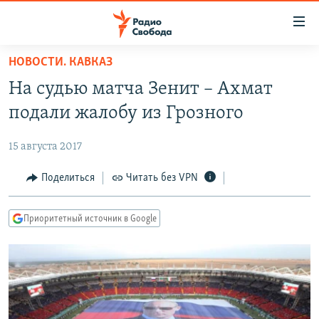
Ссылки
для
упрощенного
НОВОСТИ. КАВКАЗ
ПРОГРАММЫ
доступа
На судью матча Зенит – Ахмат
ПОДКАСТЫ
Вернуться
подали жалобу из Грозного
к
АВТОРСКИЕ ПРОЕКТЫ
основному
15 августа 2017
ЦИТАТЫ СВОБОДЫ
содержанию
Вернутся
МНЕНИЯ
Поделиться
Читать без VPN
к
КУЛЬТУРА
главной
Приоритетный источник в Google
навигации
IDEL.РЕАЛИИ
Вернутся
КАВКАЗ.РЕАЛИИ
к
СЕВЕР.РЕАЛИИ
поиску
СИБИРЬ.РЕАЛИИ