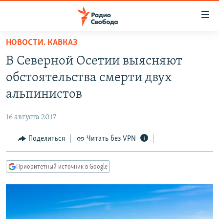
Ссылки
для
упрощенного
НОВОСТИ. КАВКАЗ
ПРОГРАММЫ
доступа
В Северной Осетии выясняют
ПОДКАСТЫ
Вернуться
обстоятельства смерти двух
к
АВТОРСКИЕ ПРОЕКТЫ
альпинистов
основному
ЦИТАТЫ СВОБОДЫ
содержанию
16 августа 2017
Вернутся
МНЕНИЯ
к
Поделиться
Читать без VPN
КУЛЬТУРА
главной
навигации
IDEL.РЕАЛИИ
Приоритетный источник в Google
Вернутся
КАВКАЗ.РЕАЛИИ
к
СЕВЕР.РЕАЛИИ
поиску
СИБИРЬ.РЕАЛИИ