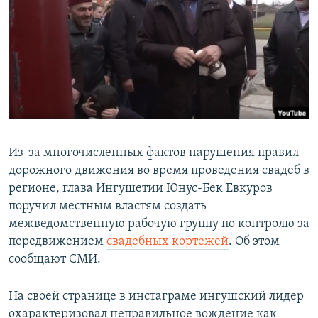
РАСПИСАНИЕ ВЕЩАНИЯ
ПОДПИШИТЕСЬ НА РАССЫЛКУ
СОЦИАЛЬНЫЕ СЕТИ
Из-за многочисленных фактов нарушения правил
дорожного движения во время проведения свадеб в
Все сайты РСЕ/РС
регионе, глава Ингушетии Юнус-Бек Евкуров
поручил местным властям создать
межведомственную рабочую группу по контролю за
передвижением
свадебных кортежей
. Об этом
сообщают СМИ.
На своей странице в инстаграме ингушский лидер
охарактеризовал неправильное вождение как