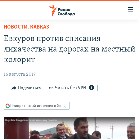
Ссылки
для
упрощенного
НОВОСТИ. КАВКАЗ
ПРОГРАММЫ
доступа
Евкуров против списания
ПОДКАСТЫ
Вернуться
лихачества на дорогах на местный
к
АВТОРСКИЕ ПРОЕКТЫ
колорит
основному
ЦИТАТЫ СВОБОДЫ
содержанию
16 августа 2017
Вернутся
МНЕНИЯ
к
Поделиться
Читать без VPN
КУЛЬТУРА
главной
навигации
IDEL.РЕАЛИИ
Приоритетный источник в Google
Вернутся
КАВКАЗ.РЕАЛИИ
к
СЕВЕР.РЕАЛИИ
поиску
СИБИРЬ.РЕАЛИИ