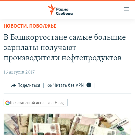
Ссылки
для
упрощенного
НОВОСТИ. ПОВОЛЖЬЕ
ПРОГРАММЫ
доступа
В Башкортостане самые большие
ПОДКАСТЫ
Вернуться
зарплаты получают
к
АВТОРСКИЕ ПРОЕКТЫ
производители нефтепродуктов
основному
ЦИТАТЫ СВОБОДЫ
содержанию
16 августа 2017
Вернутся
МНЕНИЯ
к
Поделиться
Читать без VPN
КУЛЬТУРА
главной
навигации
IDEL.РЕАЛИИ
Приоритетный источник в Google
Вернутся
КАВКАЗ.РЕАЛИИ
к
СЕВЕР.РЕАЛИИ
поиску
СИБИРЬ.РЕАЛИИ