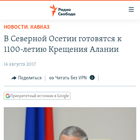
Ссылки
для
упрощенного
НОВОСТИ. КАВКАЗ
ПРОГРАММЫ
доступа
В Северной Осетии готовятся к
ПОДКАСТЫ
Вернуться
1100-летию Крещения Алании
к
АВТОРСКИЕ ПРОЕКТЫ
основному
16 августа 2017
ЦИТАТЫ СВОБОДЫ
содержанию
Вернутся
МНЕНИЯ
Поделиться
Читать без VPN
к
КУЛЬТУРА
главной
Приоритетный источник в Google
навигации
IDEL.РЕАЛИИ
Вернутся
КАВКАЗ.РЕАЛИИ
к
СЕВЕР.РЕАЛИИ
поиску
СИБИРЬ.РЕАЛИИ