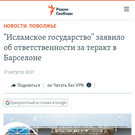
Ссылки
для
упрощенного
НОВОСТИ. ПОВОЛЖЬЕ
ПРОГРАММЫ
доступа
"Исламское государство" заявило
ПОДКАСТЫ
Вернуться
об ответственности за теракт в
к
АВТОРСКИЕ ПРОЕКТЫ
Барселоне
основному
ЦИТАТЫ СВОБОДЫ
содержанию
17 августа 2017
Вернутся
МНЕНИЯ
к
Поделиться
Читать без VPN
КУЛЬТУРА
главной
навигации
IDEL.РЕАЛИИ
Приоритетный источник в Google
Вернутся
КАВКАЗ.РЕАЛИИ
к
СЕВЕР.РЕАЛИИ
поиску
СИБИРЬ.РЕАЛИИ