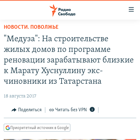
Ссылки
для
упрощенного
НОВОСТИ. ПОВОЛЖЬЕ
ПРОГРАММЫ
доступа
"Медуза": На строительстве
ПОДКАСТЫ
Вернуться
жилых домов по программе
к
АВТОРСКИЕ ПРОЕКТЫ
реновации зарабатывают близкие
основному
ЦИТАТЫ СВОБОДЫ
содержанию
к Марату Хуснуллину экс-
Вернутся
МНЕНИЯ
чиновники из Татарстана
к
КУЛЬТУРА
главной
18 августа 2017
навигации
IDEL.РЕАЛИИ
Вернутся
Поделиться
Читать без VPN
КАВКАЗ.РЕАЛИИ
к
СЕВЕР.РЕАЛИИ
поиску
Приоритетный источник в Google
СИБИРЬ.РЕАЛИИ