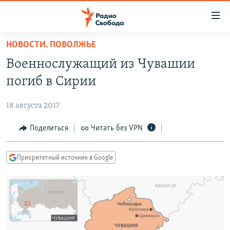
Ссылки
для
упрощенного
НОВОСТИ. ПОВОЛЖЬЕ
ПРОГРАММЫ
доступа
Военнослужащий из Чувашии
ПОДКАСТЫ
Вернуться
погиб в Сирии
к
АВТОРСКИЕ ПРОЕКТЫ
основному
18 августа 2017
ЦИТАТЫ СВОБОДЫ
содержанию
Вернутся
МНЕНИЯ
Поделиться
Читать без VPN
к
КУЛЬТУРА
главной
Приоритетный источник в Google
навигации
IDEL.РЕАЛИИ
Вернутся
КАВКАЗ.РЕАЛИИ
к
СЕВЕР.РЕАЛИИ
поиску
СИБИРЬ.РЕАЛИИ