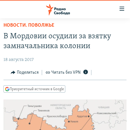
Ссылки
для
упрощенного
НОВОСТИ. ПОВОЛЖЬЕ
ПРОГРАММЫ
доступа
В Мордовии осудили за взятку
ПОДКАСТЫ
Вернуться
замначальника колонии
к
АВТОРСКИЕ ПРОЕКТЫ
основному
18 августа 2017
ЦИТАТЫ СВОБОДЫ
содержанию
Вернутся
МНЕНИЯ
Поделиться
Читать без VPN
к
КУЛЬТУРА
главной
Приоритетный источник в Google
навигации
IDEL.РЕАЛИИ
Вернутся
КАВКАЗ.РЕАЛИИ
к
СЕВЕР.РЕАЛИИ
поиску
СИБИРЬ.РЕАЛИИ