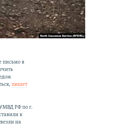
е письмо в
ечить
медом
ться,
пишет
УМВД РФ по г.
ставили к
везли на