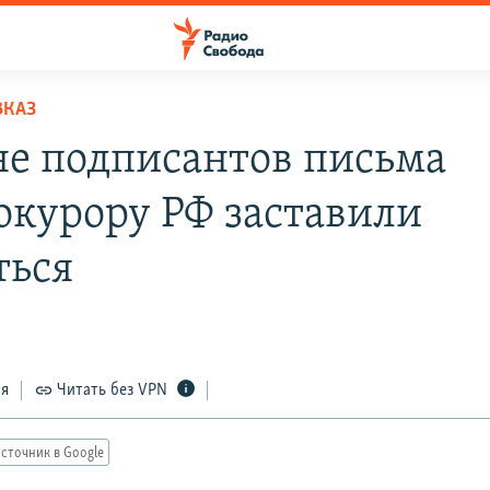
ВКАЗ
не подписантов письма
окурору РФ заставили
ться
ся
Читать без VPN
сточник в Google