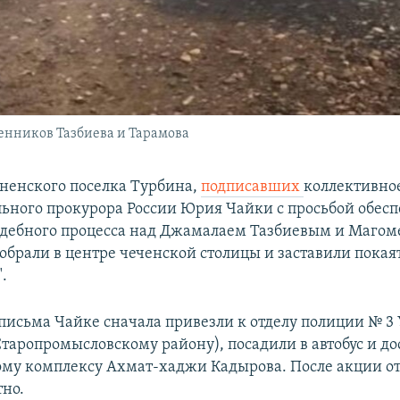
венников Тазбиева и Тарамова
ненского поселка Турбина,
подписавших
коллективно
льного прокурора России Юрия Чайки с просьбой обесп
удебного процесса над Джамалаем Тазбиевым и Маго
обрали в центре чеченской столицы и заставили покая
".
письма Чайке сначала привезли к отделу полиции № 3 
Старопромысловскому району), посадили в автобус и до
у комплексу Ахмат-хаджи Кадырова. После акции от
тно.