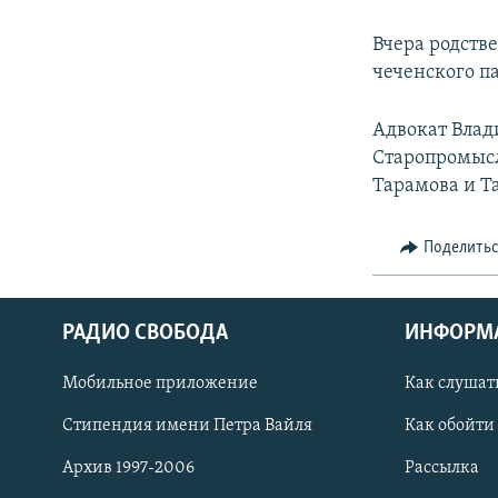
Вчера родств
чеченского п
Адвокат Влад
Старопромысл
Тарамова и Та
Поделить
РАДИО СВОБОДА
ИНФОРМ
Мобильное приложение
Как слушат
СОЦИАЛЬНЫЕ СЕТИ
Стипендия имени Петра Вайля
Как обойти
Архив 1997-2006
Рассылка