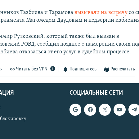
енников Тазбиева и Тарамова
вызывали на встречу
со 
арламента Магомедом Даудовым и подвергли избиени
имир Рутковский, который также был вызван в
овский РОВД, сообщил позднее о намерении своих п
збиева отказаться от его услуг в судебном процессе.
ся
Читать без VPN
Подпишитесь
Распечатать
АЦИЯ
СОЦИАЛЬНЫЕ СЕТИ
ь
 блокировку