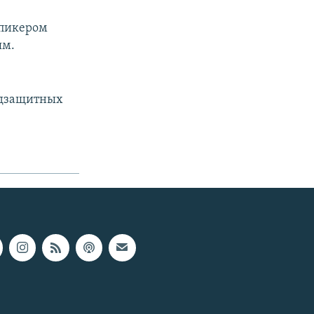
спикером
ям.
одзащитных