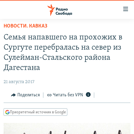
Ссылки
для
упрощенного
НОВОСТИ. КАВКАЗ
ПРОГРАММЫ
доступа
Семья напавшего на прохожих в
ПОДКАСТЫ
Вернуться
Сургуте перебралась на север из
к
АВТОРСКИЕ ПРОЕКТЫ
Сулейман-Стальского района
основному
ЦИТАТЫ СВОБОДЫ
содержанию
Дагестана
Вернутся
МНЕНИЯ
к
21 августа 2017
КУЛЬТУРА
главной
Поделиться
Читать без VPN
навигации
IDEL.РЕАЛИИ
Вернутся
КАВКАЗ.РЕАЛИИ
к
Приоритетный источник в Google
СЕВЕР.РЕАЛИИ
поиску
СИБИРЬ.РЕАЛИИ