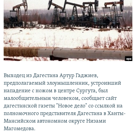
РАСПИСАНИЕ ВЕЩАНИЯ
ПОДПИШИТЕСЬ НА РАССЫЛКУ
СОЦИАЛЬНЫЕ СЕТИ
Все сайты РСЕ/РС
Выходец из Дагестана Артур Гаджиев,
предполагаемый злоумышленник, устроивший
нападение с ножом в центре Сургута, был
малообщительным человеком, сообщает сайт
дагестанской газеты "Новое дело" со ссылкой на
полномочного представителя Дагестана в Ханты-
Мансийском автономном округе Низами
Магомедова.