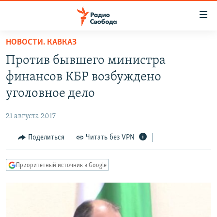
Ссылки
для
упрощенного
НОВОСТИ. КАВКАЗ
ПРОГРАММЫ
доступа
Против бывшего министра
ПОДКАСТЫ
Вернуться
финансов КБР возбуждено
к
АВТОРСКИЕ ПРОЕКТЫ
уголовное дело
основному
ЦИТАТЫ СВОБОДЫ
содержанию
21 августа 2017
Вернутся
МНЕНИЯ
к
Поделиться
Читать без VPN
КУЛЬТУРА
главной
навигации
IDEL.РЕАЛИИ
Приоритетный источник в Google
Вернутся
КАВКАЗ.РЕАЛИИ
к
СЕВЕР.РЕАЛИИ
поиску
СИБИРЬ.РЕАЛИИ