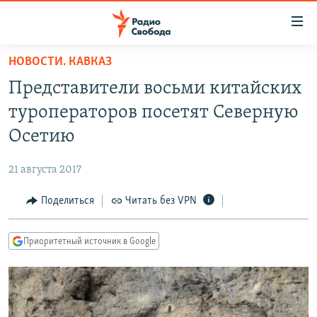
Ссылки
для
упрощенного
НОВОСТИ. КАВКАЗ
ПРОГРАММЫ
доступа
Представители восьми китайских
ПОДКАСТЫ
Вернуться
туроператоров посетят Северную
к
АВТОРСКИЕ ПРОЕКТЫ
Осетию
основному
ЦИТАТЫ СВОБОДЫ
содержанию
21 августа 2017
Вернутся
МНЕНИЯ
к
Поделиться
Читать без VPN
КУЛЬТУРА
главной
навигации
IDEL.РЕАЛИИ
Приоритетный источник в Google
Вернутся
КАВКАЗ.РЕАЛИИ
к
СЕВЕР.РЕАЛИИ
поиску
СИБИРЬ.РЕАЛИИ