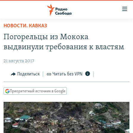
Ссылки
для
упрощенного
НОВОСТИ. КАВКАЗ
ПРОГРАММЫ
доступа
Погорельцы из Мокока
ПОДКАСТЫ
Вернуться
выдвинули требования к властям
к
АВТОРСКИЕ ПРОЕКТЫ
основному
21 августа 2017
ЦИТАТЫ СВОБОДЫ
содержанию
Вернутся
МНЕНИЯ
Поделиться
Читать без VPN
к
КУЛЬТУРА
главной
Приоритетный источник в Google
навигации
IDEL.РЕАЛИИ
Вернутся
КАВКАЗ.РЕАЛИИ
к
СЕВЕР.РЕАЛИИ
поиску
СИБИРЬ.РЕАЛИИ