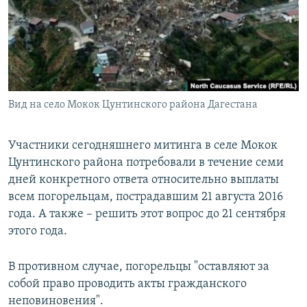
РАСПИСАНИЕ ВЕЩАНИЯ
ПОДПИШИТЕСЬ НА РАССЫЛКУ
СОЦИАЛЬНЫЕ СЕТИ
Вид на село Мокок Цунтинского района Дагестана
Участники сегодняшнего митинга в селе Мокок
Цунтинского района потребовали в течение семи
Все сайты РСЕ/РС
дней конкретного ответа относительно выплаты
всем погорельцам, пострадавшим 21 августа 2016
года. А также – решить этот вопрос до 21 сентября
этого года.
В противном случае, погорельцы "оставляют за
собой право проводить акты гражданского
неповиновения".