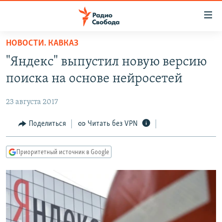
Ссылки
для
упрощенного
НОВОСТИ. КАВКАЗ
ПРОГРАММЫ
доступа
"Яндекс" выпустил новую версию
ПОДКАСТЫ
Вернуться
поиска на основе нейросетей
к
АВТОРСКИЕ ПРОЕКТЫ
основному
23 августа 2017
ЦИТАТЫ СВОБОДЫ
содержанию
Вернутся
МНЕНИЯ
Поделиться
Читать без VPN
к
КУЛЬТУРА
главной
Приоритетный источник в Google
навигации
IDEL.РЕАЛИИ
Вернутся
КАВКАЗ.РЕАЛИИ
к
СЕВЕР.РЕАЛИИ
поиску
СИБИРЬ.РЕАЛИИ