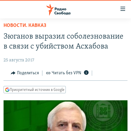
Ссылки
для
упрощенного
НОВОСТИ. КАВКАЗ
ПРОГРАММЫ
доступа
Зюганов выразил соболезнование
ПОДКАСТЫ
Вернуться
в связи с убийством Асхабова
к
АВТОРСКИЕ ПРОЕКТЫ
основному
25 августа 2017
ЦИТАТЫ СВОБОДЫ
содержанию
Вернутся
МНЕНИЯ
Поделиться
Читать без VPN
к
КУЛЬТУРА
главной
Приоритетный источник в Google
навигации
IDEL.РЕАЛИИ
Вернутся
КАВКАЗ.РЕАЛИИ
к
СЕВЕР.РЕАЛИИ
поиску
СИБИРЬ.РЕАЛИИ