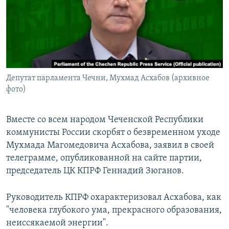
РАСПИСАНИЕ ВЕЩАНИЯ
ПОДПИШИТЕСЬ НА РАССЫЛКУ
СОЦИАЛЬНЫЕ СЕТИ
Депутат парламента Чечни, Мухмад Асхабов (архивное
фото)
Вместе со всем народом Чеченской Республики
Все сайты РСЕ/РС
коммунисты России скорбят о безвременном уходе
Мухмада Магомедовича Асхабова, заявил в своей
телеграмме, опубликованной на сайте партии,
председатель ЦК КПРФ Геннадий Зюганов.
Руководитель КПРФ охарактеризовал Асхабова, как
"человека глубокого ума, прекрасного образования,
неиссякаемой энергии".