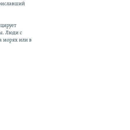
приславший
оцирует
ы. Люди с
а морях или в