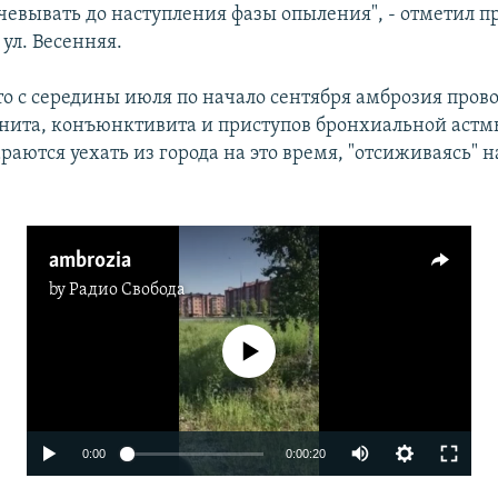
рчевывать до наступления фазы опыления", - отметил 
ул. Весенняя.
о с середины июля по начало сентября амброзия пров
нита, конъюнктивита и приступов бронхиальной астм
раются уехать из города на это время, "отсиживаясь" н
ambrozia
by
Радио Свобода
No media source currently available
0:00
0:00:20