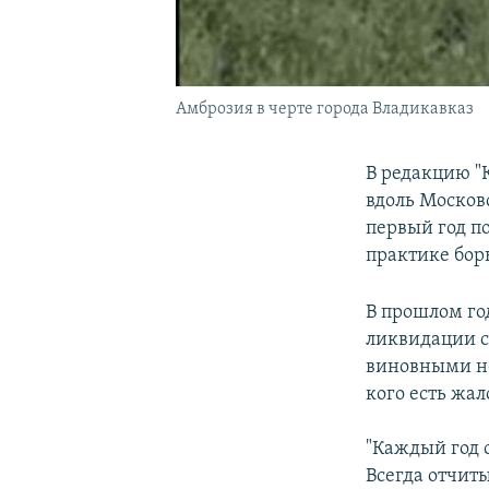
Амброзия в черте города Владикавказ
В редакцию "
вдоль Москов
первый год п
практике борь
В прошлом го
ликвидации с
виновными не 
кого есть жа
"Каждый год о
Всегда отчиты