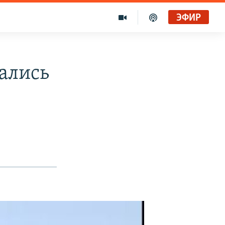
ЭФИР
ались