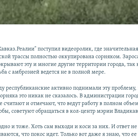
Кавказ.Реалии" поступил видеоролик, где значительна
ской трассы полностью оккупирована сорняком. Зарос
окрывают эту и многие другие территории города, так 
ба с амброзией ведется не в полной мере.
ду республиканские активно поднимали эту проблему, 
орняка это никак не сказалось. В администрации горо
считают и отмечают, что ведут работу в полном объеме
лобы, советуют обращаться в кол-центр мэрии Владикав
дно и тоже. Хоть сам выходи и коси за них. И ответ не
ваются, что покос идет. Только вот даже я знаю, что ее