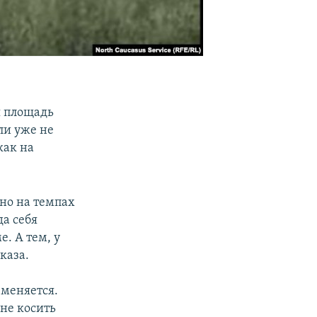
я площадь
ли уже не
как на
но на темпах
да себя
. А тем, у
каза.
 меняется.
 не косить