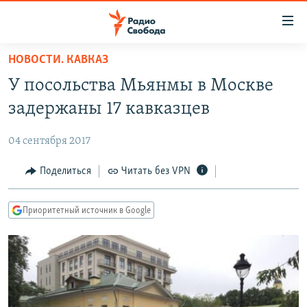
Ссылки
для
упрощенного
НОВОСТИ. КАВКАЗ
ПРОГРАММЫ
доступа
У посольства Мьянмы в Москве
ПОДКАСТЫ
Вернуться
задержаны 17 кавказцев
к
АВТОРСКИЕ ПРОЕКТЫ
основному
04 сентября 2017
ЦИТАТЫ СВОБОДЫ
содержанию
Вернутся
МНЕНИЯ
Поделиться
Читать без VPN
к
КУЛЬТУРА
главной
Приоритетный источник в Google
навигации
IDEL.РЕАЛИИ
Вернутся
КАВКАЗ.РЕАЛИИ
к
СЕВЕР.РЕАЛИИ
поиску
СИБИРЬ.РЕАЛИИ