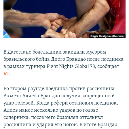
РАСПИСАНИЕ ВЕЩАНИЯ
ПОДПИШИТЕСЬ НА РАССЫЛКУ
СОЦИАЛЬНЫЕ СЕТИ
В Дагестане болельщики закидали мусором
бразильского бойца Диего Брандао после поединка
в рамках турнира Fight Nights Global 73, сообщает
Все сайты РСЕ/РС
RT
.
Во втором раунде поединка против россиянина
Ахмета Алиева Брандао получил запрещенный
удар головой. Когда рефери остановил поединок,
Алиев нанес несколько ударов по голове
соперника, после чего бразилец оттолкнул
россиянина и ударил его ногой. В итоге Брандао