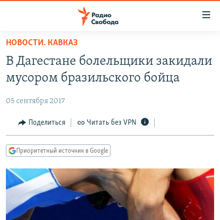
Ссылки
для
упрощенного
НОВОСТИ. КАВКАЗ
ПРОГРАММЫ
доступа
В Дагестане болельщики закидали
ПОДКАСТЫ
Вернуться
мусором бразильского бойца
к
АВТОРСКИЕ ПРОЕКТЫ
основному
05 сентября 2017
ЦИТАТЫ СВОБОДЫ
содержанию
Вернутся
МНЕНИЯ
Поделиться
Читать без VPN
к
КУЛЬТУРА
главной
Приоритетный источник в Google
навигации
IDEL.РЕАЛИИ
Вернутся
КАВКАЗ.РЕАЛИИ
к
СЕВЕР.РЕАЛИИ
поиску
СИБИРЬ.РЕАЛИИ