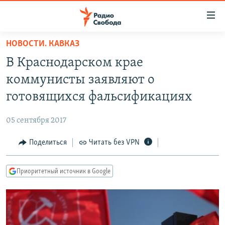
Ссылки
для
упрощенного
НОВОСТИ. КАВКАЗ
ПРОГРАММЫ
доступа
В Краснодарском крае
ПОДКАСТЫ
Вернуться
коммунисты заявляют о
к
АВТОРСКИЕ ПРОЕКТЫ
готовящихся фальсификациях
основному
ЦИТАТЫ СВОБОДЫ
содержанию
05 сентября 2017
Вернутся
МНЕНИЯ
к
Поделиться
Читать без VPN
КУЛЬТУРА
главной
навигации
IDEL.РЕАЛИИ
Приоритетный источник в Google
Вернутся
КАВКАЗ.РЕАЛИИ
к
СЕВЕР.РЕАЛИИ
поиску
СИБИРЬ.РЕАЛИИ