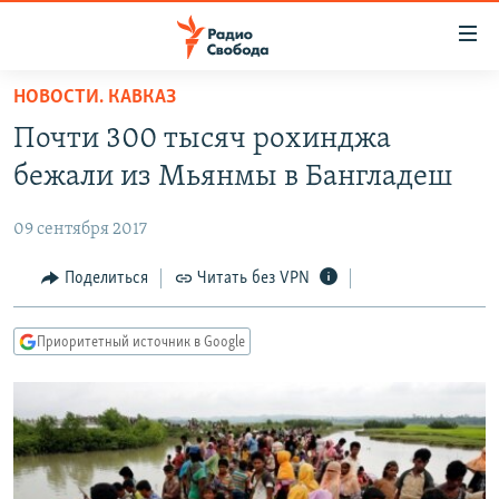
Ссылки
для
упрощенного
НОВОСТИ. КАВКАЗ
ПРОГРАММЫ
доступа
Почти 300 тысяч рохинджа
ПОДКАСТЫ
Вернуться
бежали из Мьянмы в Бангладеш
к
АВТОРСКИЕ ПРОЕКТЫ
основному
09 сентября 2017
ЦИТАТЫ СВОБОДЫ
содержанию
Вернутся
МНЕНИЯ
Поделиться
Читать без VPN
к
КУЛЬТУРА
главной
Приоритетный источник в Google
навигации
IDEL.РЕАЛИИ
Вернутся
КАВКАЗ.РЕАЛИИ
к
СЕВЕР.РЕАЛИИ
поиску
СИБИРЬ.РЕАЛИИ