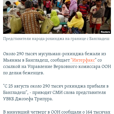
РАСПИСАНИЕ ВЕЩАНИЯ
ПОДПИШИТЕСЬ НА РАССЫЛКУ
СОЦИАЛЬНЫЕ СЕТИ
Представители народа рохинджа на границе с Бангладеш
Около 290 тысяч мусульман-рохинджа бежали из
Мьянмы в Бангладеш, сообщает
"Интерфакс
" со
Все сайты РСЕ/РС
ссылкой на Управление Верховного комиссара ООН
по делам беженцев.
"С 25 августа около 290 тысяч рохинджа прибыли в
Бангладеш", - приводят СМИ слова представителя
УВКБ Джозефа Трипура.
В минувший четверг в ООН сообщали о 164 тысячах