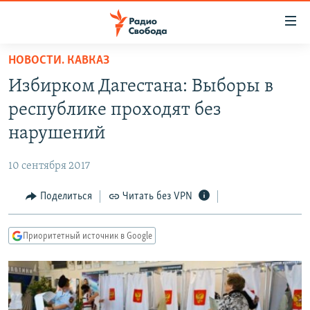
Ссылки
для
упрощенного
НОВОСТИ. КАВКАЗ
ПРОГРАММЫ
доступа
Избирком Дагестана: Выборы в
ПОДКАСТЫ
Вернуться
республике проходят без
к
АВТОРСКИЕ ПРОЕКТЫ
нарушений
основному
ЦИТАТЫ СВОБОДЫ
содержанию
10 сентября 2017
Вернутся
МНЕНИЯ
к
Поделиться
Читать без VPN
КУЛЬТУРА
главной
навигации
IDEL.РЕАЛИИ
Приоритетный источник в Google
Вернутся
КАВКАЗ.РЕАЛИИ
к
СЕВЕР.РЕАЛИИ
поиску
СИБИРЬ.РЕАЛИИ