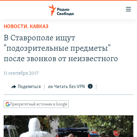
Ссылки
для
упрощенного
НОВОСТИ. КАВКАЗ
ПРОГРАММЫ
доступа
В Ставрополе ищут
ПОДКАСТЫ
Вернуться
"подозрительные предметы"
к
АВТОРСКИЕ ПРОЕКТЫ
после звонков от неизвестного
основному
ЦИТАТЫ СВОБОДЫ
содержанию
11 сентября 2017
Вернутся
МНЕНИЯ
к
Поделиться
Читать без VPN
КУЛЬТУРА
главной
навигации
IDEL.РЕАЛИИ
Приоритетный источник в Google
Вернутся
КАВКАЗ.РЕАЛИИ
к
СЕВЕР.РЕАЛИИ
поиску
СИБИРЬ.РЕАЛИИ