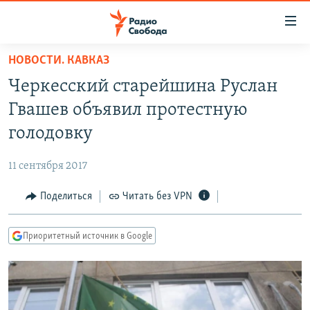
Ссылки
для
упрощенного
НОВОСТИ. КАВКАЗ
ПРОГРАММЫ
доступа
Черкесский старейшина Руслан
ПОДКАСТЫ
Вернуться
Гвашев объявил протестную
к
АВТОРСКИЕ ПРОЕКТЫ
голодовку
основному
ЦИТАТЫ СВОБОДЫ
содержанию
11 сентября 2017
Вернутся
МНЕНИЯ
к
Поделиться
Читать без VPN
КУЛЬТУРА
главной
навигации
IDEL.РЕАЛИИ
Приоритетный источник в Google
Вернутся
КАВКАЗ.РЕАЛИИ
к
СЕВЕР.РЕАЛИИ
поиску
СИБИРЬ.РЕАЛИИ