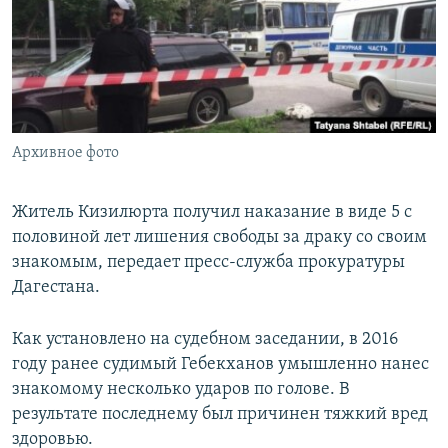
РАСПИСАНИЕ ВЕЩАНИЯ
ПОДПИШИТЕСЬ НА РАССЫЛКУ
СОЦИАЛЬНЫЕ СЕТИ
Архивное фото
Житель Кизилюрта получил наказание в виде 5 с
половиной лет лишения свободы за драку со своим
Все сайты РСЕ/РС
знакомым, передает пресс-служба прокуратуры
Дагестана.
Как установлено на судебном заседании, в 2016
году ранее судимый Гебекханов умышленно нанес
знакомому несколько ударов по голове. В
результате последнему был причинен тяжкий вред
здоровью.