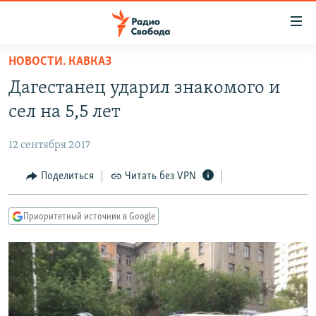
Ссылки
для
упрощенного
НОВОСТИ. КАВКАЗ
ПРОГРАММЫ
доступа
Дагестанец ударил знакомого и
ПОДКАСТЫ
Вернуться
сел на 5,5 лет
к
АВТОРСКИЕ ПРОЕКТЫ
основному
12 сентября 2017
ЦИТАТЫ СВОБОДЫ
содержанию
Вернутся
МНЕНИЯ
Поделиться
Читать без VPN
к
КУЛЬТУРА
главной
Приоритетный источник в Google
навигации
IDEL.РЕАЛИИ
Вернутся
КАВКАЗ.РЕАЛИИ
к
СЕВЕР.РЕАЛИИ
поиску
СИБИРЬ.РЕАЛИИ