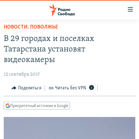
Ссылки
для
упрощенного
НОВОСТИ. ПОВОЛЖЬЕ
ПРОГРАММЫ
доступа
В 29 городах и поселках
ПОДКАСТЫ
Вернуться
Татарстана установят
к
АВТОРСКИЕ ПРОЕКТЫ
видеокамеры
основному
ЦИТАТЫ СВОБОДЫ
содержанию
12 сентября 2017
Вернутся
МНЕНИЯ
к
Поделиться
Читать без VPN
КУЛЬТУРА
главной
навигации
IDEL.РЕАЛИИ
Приоритетный источник в Google
Вернутся
КАВКАЗ.РЕАЛИИ
к
СЕВЕР.РЕАЛИИ
поиску
СИБИРЬ.РЕАЛИИ