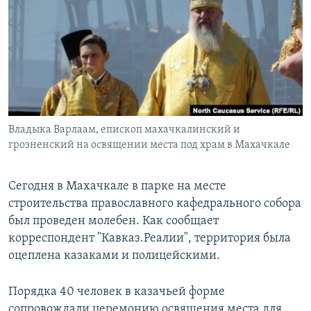
РАСПИСАНИЕ ВЕЩАНИЯ
ПОДПИШИТЕСЬ НА РАССЫЛКУ
СОЦИАЛЬНЫЕ СЕТИ
Владыка Варлаам, епископ махачкалинский и
грозненский на освящении места под храм в Махачкале
Все сайты РСЕ/РС
Сегодня в Махачкале в парке на месте
строительства православного кафедрального собора
был проведен молебен. Как сообщает
корреспондент "Кавказ.Реалии", территория была
оцеплена казаками и полицейскими.
Порядка 40 человек в казачьей форме
сопровождали церемонию освящения места для