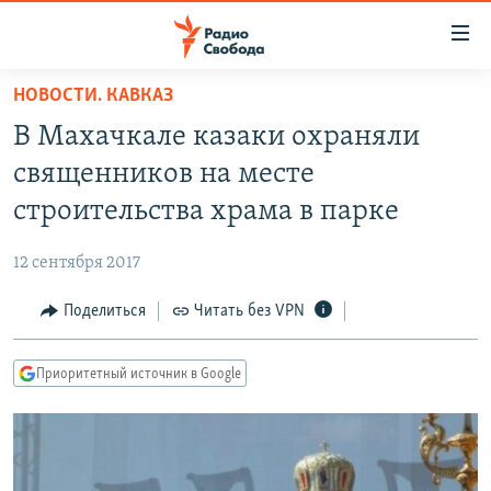
Ссылки
для
упрощенного
НОВОСТИ. КАВКАЗ
ПРОГРАММЫ
доступа
В Махачкале казаки охраняли
ПОДКАСТЫ
Вернуться
священников на месте
к
АВТОРСКИЕ ПРОЕКТЫ
строительства храма в парке
основному
ЦИТАТЫ СВОБОДЫ
содержанию
12 сентября 2017
Вернутся
МНЕНИЯ
к
Поделиться
Читать без VPN
КУЛЬТУРА
главной
навигации
IDEL.РЕАЛИИ
Приоритетный источник в Google
Вернутся
КАВКАЗ.РЕАЛИИ
к
СЕВЕР.РЕАЛИИ
поиску
СИБИРЬ.РЕАЛИИ