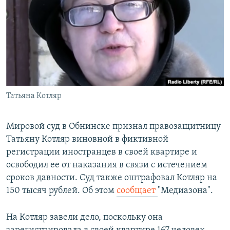
РАСПИСАНИЕ ВЕЩАНИЯ
ПОДПИШИТЕСЬ НА РАССЫЛКУ
СОЦИАЛЬНЫЕ СЕТИ
Татьяна Котляр
Все сайты РСЕ/РС
Мировой суд в Обнинске признал правозащитницу
Татьяну Котляр виновной в фиктивной
регистрации иностранцев в своей квартире и
освободил ее от наказания в связи с истечением
сроков давности. Суд также оштрафовал Котляр на
150 тысяч рублей. Об этом
сообщает
"Медиазона".
На Котляр завели дело, поскольку она